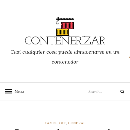
Skip
to
content
CONTENERIZAR
Casi cualquier cosa puede almacenarse en un
contenedor
Search
Menu
Search
for:
CATEGORIES
CAMEL
,
GCP
,
GENERAL