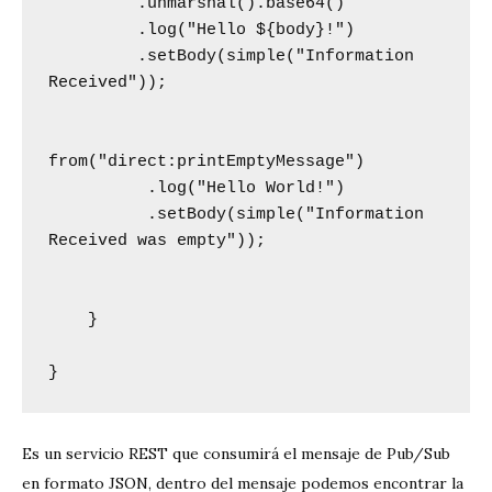
         .unmarshal().base64()

         .log("Hello ${body}!")

         .setBody(simple("Information 
Received"));

from("direct:printEmptyMessage")

          .log("Hello World!")

          .setBody(simple("Information 
Received was empty"));

    }

}
Es un servicio REST que consumirá el mensaje de Pub/Sub
en formato JSON, dentro del mensaje podemos encontrar la